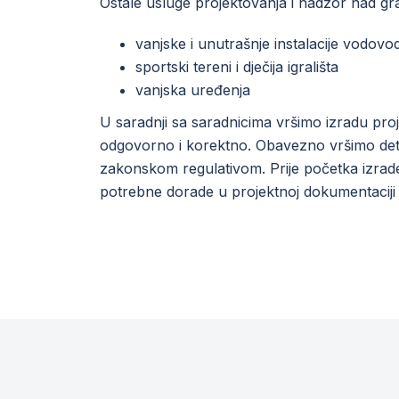
Ostale usluge projektovanja i nadzor nad g
vanjske i unutrašnje instalacije vodovod
sportski tereni i dječija igrališta
vanjska uređenja
U saradnji sa saradnicima vršimo izradu pro
odgovorno i korektno. Obavezno vršimo deta
zakonskom regulativom. Prije početka izrade
potrebne dorade u projektnoj dokumentaciji 