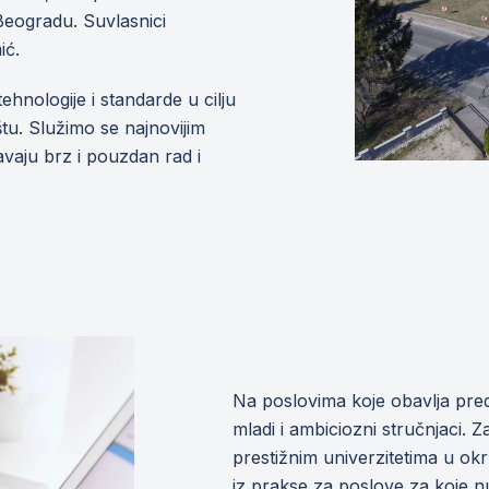
Beogradu. Suvlasnici
ić.
hnologije i standarde u cilju
štu. Služimo se najnovijim
vaju brz i pouzdan rad i
Na poslovima koje obavlja pr
mladi i ambiciozni stručnjaci. Za
prestižnim univerzitetima u o
iz prakse za poslove za koje 