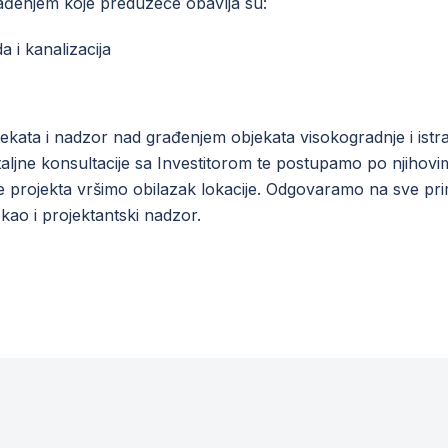
rađenjem koje preduzeće obavlja su:
a i kanalizacija
jekata i nadzor nad građenjem objekata visokogradnje i ist
ljne konsultacije sa Investitorom te postupamo po njihov
 projekta vršimo obilazak lokacije. Odgovaramo na sve primj
kao i projektantski nadzor.