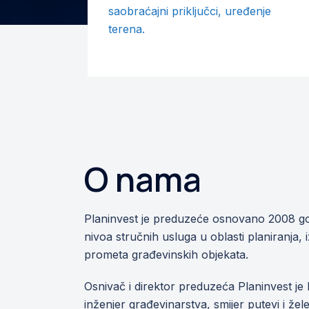
saobraćajni priključci, uređenje
terena.
O nama
Planinvest je preduzeće osnovano 2008 god
nivoa stručnih usluga u oblasti planiranja, i
prometa građevinskih objekata.
Osnivač i direktor preduzeća Planinvest je 
inženjer građevinarstva, smijer putevi i ž