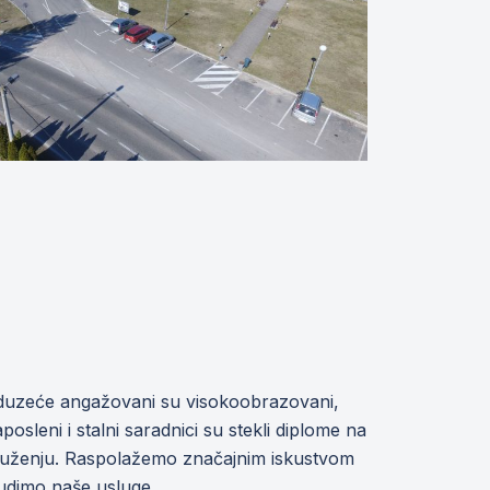
eduzeće angažovani su visokoobrazovani,
posleni i stalni saradnici su stekli diplome na
kruženju. Raspolažemo značajnim iskustvom
nudimo naše usluge.