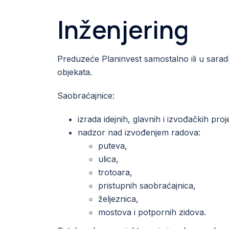
Inženjering
Preduzeće Planinvest samostalno ili u sarad
objekata.
Saobraćajnice:
izrada idejnih, glavnih i izvođačkih proj
nadzor nad izvođenjem radova:
puteva,
ulica,
trotoara,
pristupnih saobraćajnica,
željeznica,
mostova i potpornih zidova.