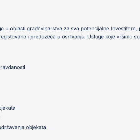
 u oblasti građevinarstva za sva potencijalne Investitore, 
registovana i preduzeća u osnivanju. Usluge koje vršimo su
opravdanosti
bjekata
a
održavanja objekata